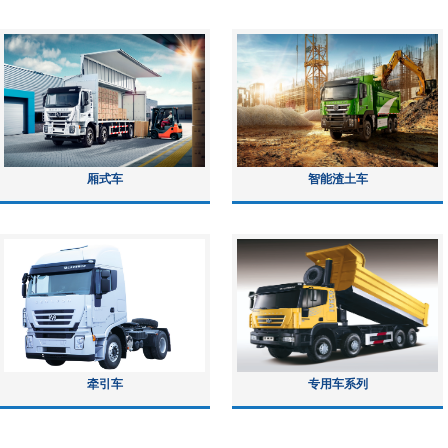
厢式车
智能渣土车
牵引车
专用车系列