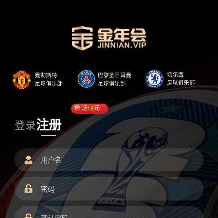
送
18
元
注册
登录