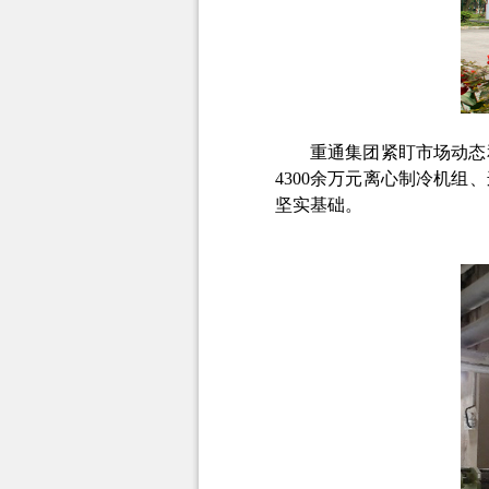
重通集团紧盯市场动态
4300余万元离心制冷机组
坚实基础。