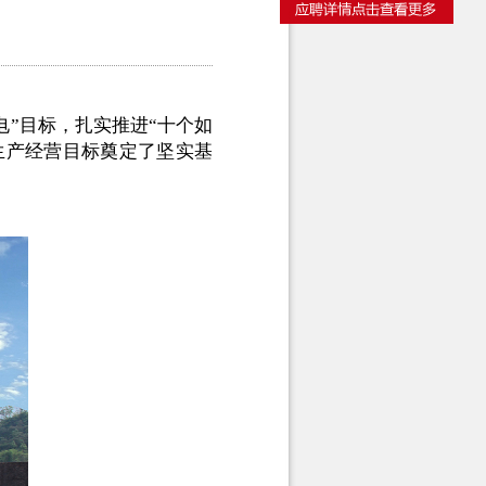
”目标，扎实推进“十个如
生产经营目标奠定了坚实基