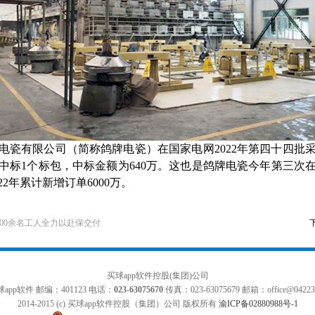
电瓷有限公司（简称鸽牌电瓷）在国家电网2022年第四十四批
中标1个标包，中标金额为640万。这也是鸽牌电瓷今年第三次
2年累计新增订单6000万。
700余名工人全力以赴保交付
买球app软件控股(集团)公司
app软件 邮编：401123 电话：
023-63075670
传真：023-63075679 邮箱：office@042237
2014-2015 (c) 买球app软件控股（集团）公司 版权所有
渝ICP备02880988号-1