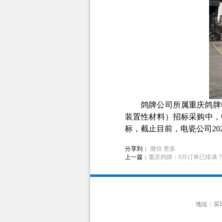
鸽牌公司所属重庆鸽牌
装置性材料）招标采购中，
标，截止目前，电瓷公司202
分享到：
微信
更多
上一篇：
重庆鸽牌：9月订单已排满 
地址：买球