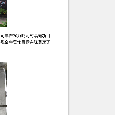
司年产20万吨高纯晶硅项目
为实现全年营销目标实现奠定了