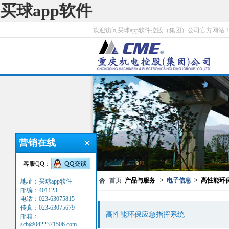
买球app软件
欢迎访问买球app软件控股（集团）公司官方网站
营销在线
客服QQ：
首页
产品与服务 >
电子信息
> 高性能环
地址：买球app软件
邮编：401123
电话：023-63075815
传真：023-63075679
高性能环保应急指挥系统
邮箱：
scb@0422371506.com