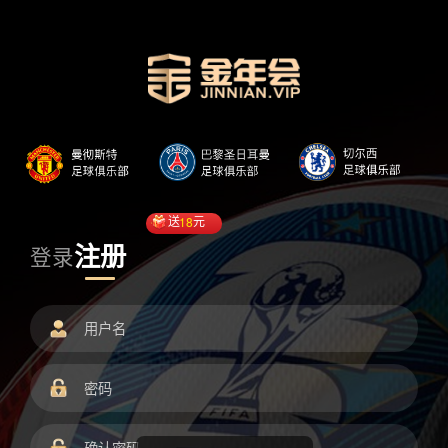
送
18
元
注册
登录